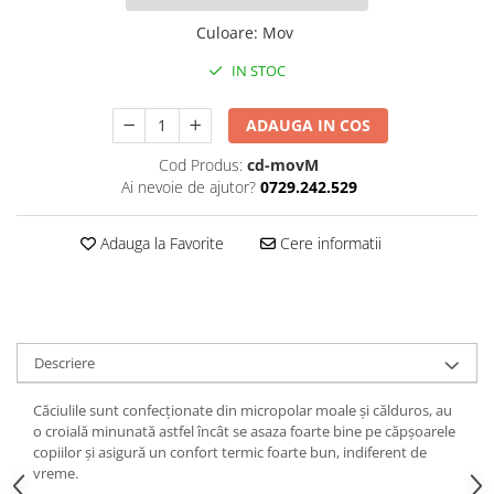
Culoare
:
Mov
IN STOC
ADAUGA IN COS
Cod Produs:
cd-movM
Ai nevoie de ajutor?
0729.242.529
Adauga la Favorite
Cere informatii
Descriere
Căciulile sunt confecționate din micropolar moale și călduros, au
o croială minunată astfel încât se asaza foarte bine pe căpșoarele
copiilor și asigură un confort termic foarte bun, indiferent de
vreme.