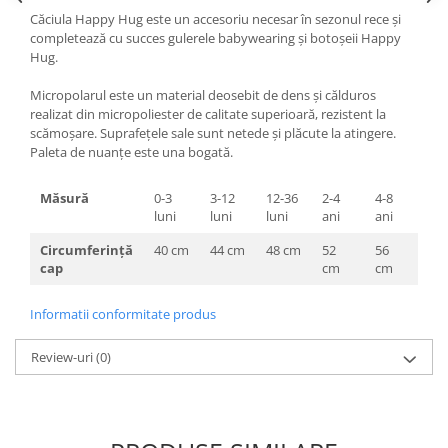
Căciula Happy Hug este un accesoriu necesar în sezonul rece și
completează cu succes gulerele babywearing și botoșeii Happy
Hug.
Micropolarul este un material deosebit de dens și călduros
realizat din micropoliester de calitate superioară, rezistent la
scămoșare. Suprafețele sale sunt netede și plăcute la atingere.
Paleta de nuanțe este una bogată.
Măsură
0-3
3-12
12-36
2-4
4-8
luni
luni
luni
ani
ani
Circumferință
40 cm
44 cm
48 cm
52
56
cap
cm
cm
Informatii conformitate produs
Review-uri
(0)