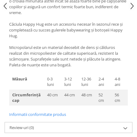
o croială minunată astfel încât se asaza foarte bine pe căpșoarele
copiilor și asigură un confort termic foarte bun, indiferent de
vreme.
Căciula Happy Hug este un accesoriu necesar în sezonul rece și
completează cu succes gulerele babywearing și botoșeii Happy
Hug.
Micropolarul este un material deosebit de dens și călduros
realizat din micropoliester de calitate superioară, rezistent la
scămoșare. Suprafețele sale sunt netede și plăcute la atingere.
Paleta de nuanțe este una bogată.
Măsură
0-3
3-12
12-36
2-4
4-8
luni
luni
luni
ani
ani
Circumferință
40 cm
44 cm
48 cm
52
56
cap
cm
cm
Informatii conformitate produs
Review-uri
(0)