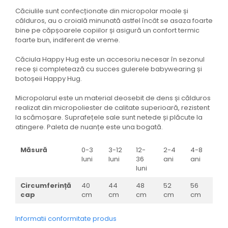
Căciulile sunt confecționate din micropolar moale și
călduros, au o croială minunată astfel încât se asaza foarte
bine pe căpșoarele copiilor și asigură un confort termic
foarte bun, indiferent de vreme.
Căciula Happy Hug este un accesoriu necesar în sezonul
rece și completează cu succes gulerele babywearing și
botoșeii Happy Hug.
Micropolarul este un material deosebit de dens și călduros
realizat din micropoliester de calitate superioară, rezistent
la scămoșare. Suprafețele sale sunt netede și plăcute la
atingere. Paleta de nuanțe este una bogată.
Măsură
0-3
3-12
12-
2-4
4-8
luni
luni
36
ani
ani
luni
Circumferință
40
44
48
52
56
cap
cm
cm
cm
cm
cm
Informatii conformitate produs