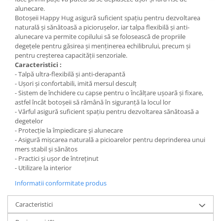
alunecare.
Botoșeii Happy Hug asigură suficient spațiu pentru dezvoltarea
naturală și sănătoasă a piciorușelor, iar talpa flexibilă și anti-
alunecare va permite copilului să se folosească de propriile
degețele pentru găsirea și menținerea echilibrului, precum și
pentru creșterea capacității senzoriale.
Caracteristici :
- Talpă ultra-flexibilă și anti-derapantă
- Ușori și confortabili, imită mersul desculț
- Sistem de închidere cu capse pentru o încălțare ușoară și fixare,
astfel încât botoșeii să rămână în siguranță la locul lor
- Vârful asigură suficient spațiu pentru dezvoltarea sănătoasă a
degetelor
- Protecție la împiedicare și alunecare
- Asigură mișcarea naturală a picioarelor pentru deprinderea unui
mers stabil și sănătos
- Practici și ușor de întreținut
- Utilizare la interior
Informatii conformitate produs
Caracteristici