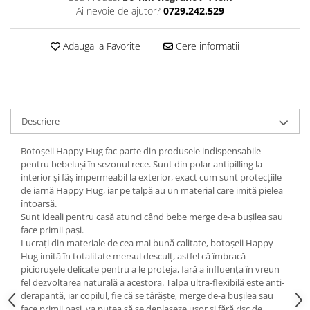
Ai nevoie de ajutor?
0729.242.529
Adauga la Favorite
Cere informatii
Descriere
Botoșeii Happy Hug fac parte din produsele indispensabile
pentru bebeluși în sezonul rece. Sunt din polar antipilling la
interior și fâş impermeabil la exterior, exact cum sunt protecțiile
de iarnă Happy Hug, iar pe talpă au un material care imită pielea
întoarsă.
Sunt ideali pentru casă atunci când bebe merge de-a bușilea sau
face primii pași.
Lucrați din materiale de cea mai bună calitate, botoșeii Happy
Hug imită în totalitate mersul desculț, astfel că îmbracă
piciorușele delicate pentru a le proteja, fară a influența în vreun
fel dezvoltarea naturală a acestora. Talpa ultra-flexibilă este anti-
derapantă, iar copilul, fie că se târăște, merge de-a bușilea sau
face primii pași, va putea să se deplaseze ușor și fără risc de