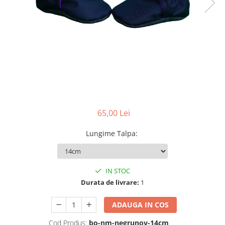
Pălării de Soare
65,00 Lei
Lungime Talpa
:
IN STOC
Durata de livrare:
1
ADAUGA IN COS
Cod Produs:
bo-nm-negrunov-14cm