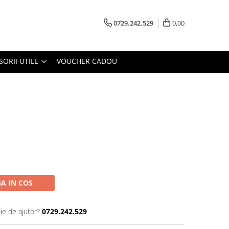
0729.242.529
0,00
SORII UTILE
VOUCHER CADOU
A IN COS
ie de ajutor?
0729.242.529