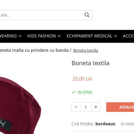
YWEARING
KIDS FASHION
ECHIPAMENT MEDICAL
ACCE
oneta inalta cu prindere cu banda /
Boneta textila
Boneta textila
25,00 Lei
IN STOC
ADAUG
Cod Produs:
bordeaux
Ai nevo