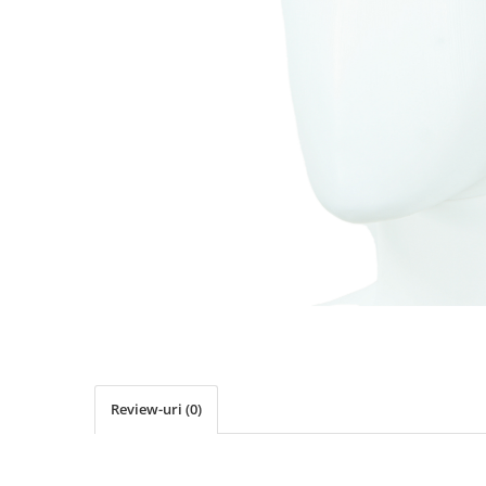
Pălării de Soare
Review-uri
(0)