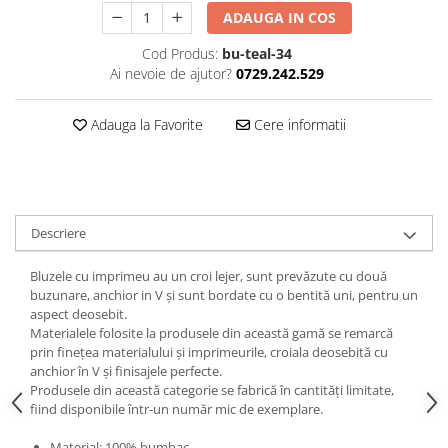
ADAUGA IN COS
Cod Produs:
bu-teal-34
Ai nevoie de ajutor?
0729.242.529
Adauga la Favorite
Cere informatii
Descriere
Bluzele cu imprimeu au un croi lejer, sunt prevăzute cu două
buzunare, anchior in V și sunt bordate cu o bentită uni, pentru un
aspect deosebit.
Materialele folosite la produsele din această gamă se remarcă
prin finețea materialului și imprimeurile, croiala deosebită cu
anchior în V și finisajele perfecte.
Produsele din această categorie se fabrică în cantități limitate,
fiind disponibile într-un număr mic de exemplare.
Material: 100% bumbac