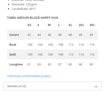
Greutate: 120 gsm
Lavabilitate: 40°C
TABEL MĂSURI BLUZĂ HAPPY HUG
XS
S
M
L
XL
2XL
3XL
Umeri
43
44
46
48
48
49
49
Bust
100
104
106
108
112
114
116
Șold
100
104
106
108
112
114
116
Lungime
61
63
65
67
68
68
69
Informatii conformitate produs
Review-uri
(0)