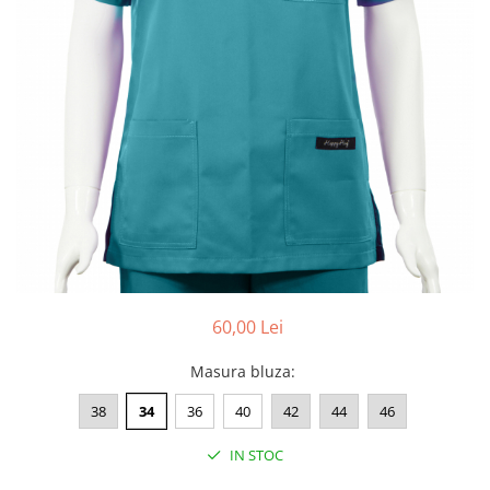
Pălării de Soare
60,00 Lei
Masura bluza
:
38
34
36
40
42
44
46
IN STOC