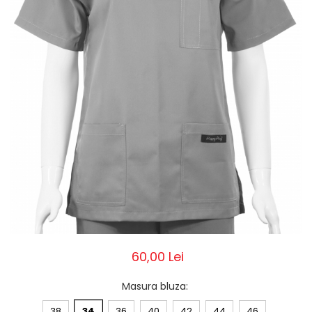
Pălării de Soare
60,00 Lei
Masura bluza
:
38
34
36
40
42
44
46