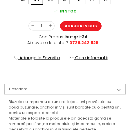
IN STOC
ADAUGA IN COS
Cod Produs:
bu-gri-34
Ai nevoie de ajutor?
0729.242.529
Adauga la Favorite
Cere informatii
Descriere
Bluzele cu imprimeu au un croi lejer, sunt prevăzute cu
două buzunare, anchior in V și sunt bordate cu o bentită uni,
pentru un aspect deosebit.
Materialele folosite la produsele din această gamă se
remarcă prin finețea materialului și imprimeurile, croiala
deosebită cu anchior în V și finisajele perfecte.