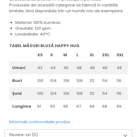
Produsele din această categorie se fabrică în cantități
limitate, fiind disponibile într-un număr mic de exemplare.
Material: 100% bumbac
Greutate: 120 gsm
Lavabilitate: 40°C
TABEL MĂSURI BLUZĂ HAPPY HUG
XS
S
M
L
XL
2XL
3XL
Umeri
43
44
46
48
48
49
49
Bust
100
104
106
108
112
114
116
Șold
100
104
106
108
112
114
116
Lungime
61
63
65
67
68
68
69
Informatii conformitate produs
Review-uri
(0)