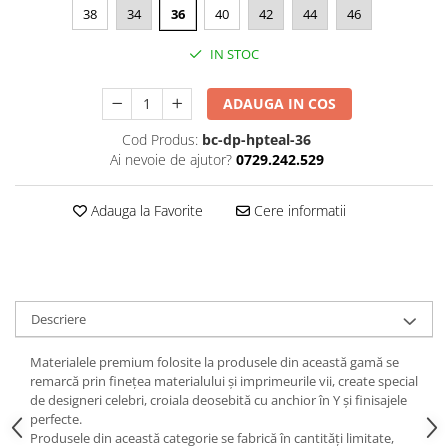
38
34
36
40
42
44
46
IN STOC
ADAUGA IN COS
Cod Produs:
bc-dp-hpteal-36
Ai nevoie de ajutor?
0729.242.529
Adauga la Favorite
Cere informatii
Descriere
Materialele premium folosite la produsele din această gamă se
remarcă prin finețea materialului și imprimeurile vii, create special
de designeri celebri, croiala deosebită cu anchior în Y și finisajele
perfecte.
Produsele din această categorie se fabrică în cantități limitate,