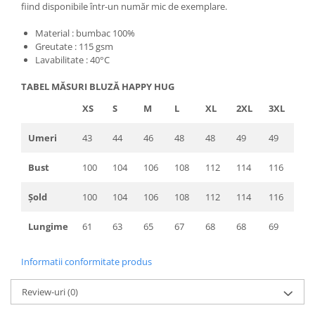
fiind disponibile într-un număr mic de exemplare.
Material : bumbac 100%
Greutate : 115 gsm
Lavabilitate : 40°C
TABEL MĂSURI BLUZĂ HAPPY HUG
XS
S
M
L
XL
2XL
3XL
Umeri
43
44
46
48
48
49
49
Bust
100
104
106
108
112
114
116
Șold
100
104
106
108
112
114
116
Lungime
61
63
65
67
68
68
69
Informatii conformitate produs
Review-uri
(0)