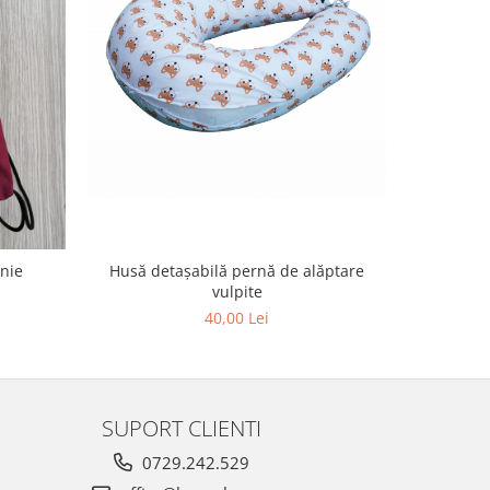
nnie
Husă detașabilă pernă de alăptare
Husă detaș
vulpite
40,00 Lei
SUPORT CLIENTI
0729.242.529