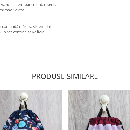
revăzut cu fermoar cu dublu sens.
80cm/max 126cm.
i în comandă măsura sistemului
În caz contrar, se va livra
PRODUSE SIMILARE