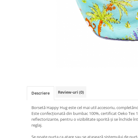
Pălării de Soare
Review-uri
(0)
Descriere
Borsetă Happy Hug este cel mai util accesoriu, completând
Este confecționată din bumbac 100%, certificat Oeko Tex 
reflectorizante, pentru o vizibilitate sporită și se închide 
reglaj.
Se poate purta ca atare sau se atașează sistemului de purta