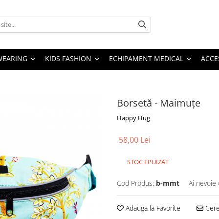
YWEARING
KIDS FASHION
ECHIPAMENT MEDICAL
ACCE
Borsetă - Maimuțe
Happy Hug
58,00 Lei
STOC EPUIZAT
Cod Produs:
b-mmt
Ai nevoie 
Adauga la Favorite
Cere 