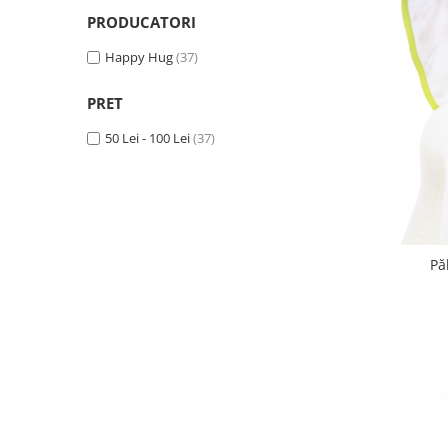
Pălării de Soare
PRODUCATORI
Happy Hug
(37)
PRET
50 Lei - 100 Lei
(37)