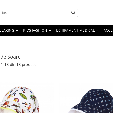
YWEARING
KIDS FASHION
ECHIPAMENT MEDICAL
ACCE
i de Soare
1-
13
din
13
produse