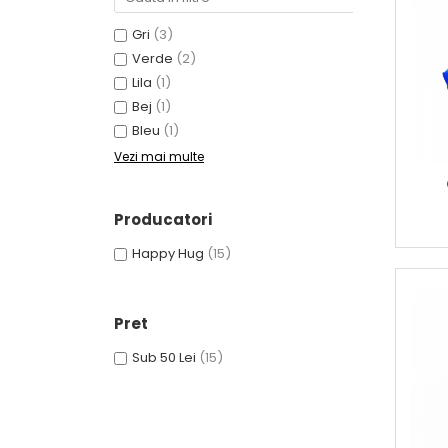
Pălării de Soare
Gri
(3)
Verde
(2)
Lila
(1)
Bej
(1)
Bleu
(1)
Vezi mai multe
Producatori
Happy Hug
(15)
Pret
Sub 50 Lei
(15)